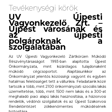
Tevékenységi körök
UV Újpesti
Vagyonkezelő Zrt. –
Újpest városának és
az újpesti
polgároknak a
szolgálatában
Az UV Újpesti Vagyonkezelő Zártkörűen Működő
Részvénytársaságot 1993-ban alapította Újpest
Önkormányzata, mint kizárólagos tulajdonaként
működő cégcsoportot. Alapításunkkor az
Önkormányzat jelentős közösségi vagyont és egyben
hatalmas felelősséget tett a vállunkra. Feladataink közé
tartozik a több, mint 2100 önkormányzati szociális lakás
üzemeltetése, több, mint 1500 nem lakás és a 300-at
meghaladó piaci alapú lakás hasznosítása, a háziorvosi
rendelők, védőnői szolgálatok és az Újpest Szakorvosi
Rendelőintézet zökkenőmentes működésének
biztosítása.