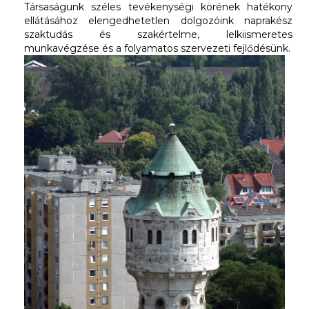
Társaságunk széles tevékenységi körének hatékony
ellátásához elengedhetetlen dolgozóink naprakész
szaktudás és szakértelme, lelkiismeretes
munkavégzése és a folyamatos szervezeti fejlődésünk.