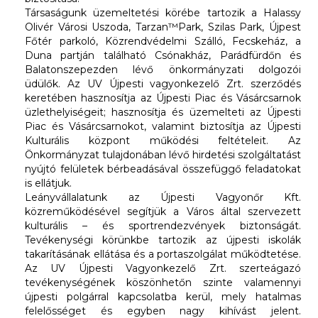
Társaságunk üzemeltetési körébe tartozik a Halassy
Olivér Városi Uszoda, Tarzan™Park, Szilas Park, Újpest
Főtér parkoló, Közrendvédelmi Szálló, Fecskeház, a
Duna partján található Csónakház, Parádfürdőn és
Balatonszepezden lévő önkormányzati dolgozói
üdülők. Az UV Újpesti vagyonkezelő Zrt. szerződés
keretében hasznosítja az Újpesti Piac és Vásárcsarnok
üzlethelyiségeit; hasznosítja és üzemelteti az Újpesti
Piac és Vásárcsarnokot, valamint biztosítja az Újpesti
Kulturális központ működési feltételeit. Az
Önkormányzat tulajdonában lévő hirdetési szolgáltatást
nyújtó felületek bérbeadásával összefüggő feladatokat
is ellátjuk.
Leányvállalatunk az Újpesti Vagyonőr Kft.
közreműködésével segítjük a Város által szervezett
kulturális – és sportrendezvények biztonságát.
Tevékenységi körünkbe tartozik az újpesti iskolák
takarításának ellátása és a portaszolgálat működtetése.
Az UV Újpesti Vagyonkezelő Zrt. szerteágazó
tevékenységének köszönhetőn szinte valamennyi
újpesti polgárral kapcsolatba kerül, mely hatalmas
felelősséget és egyben nagy kihívást jelent.