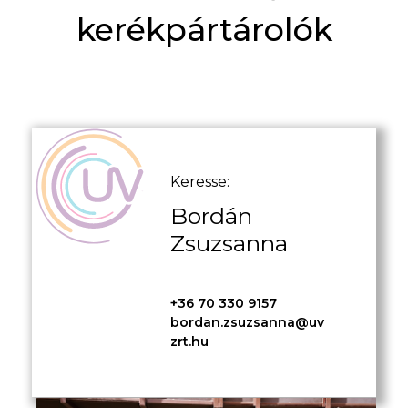
kerékpártárolók
Keresse:
Bordán
Zsuzsanna
+36 70 330 9157
bordan.zsuzsanna@uv
zrt.hu