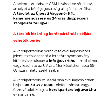
A beléptetőrendszer GSM-hívással vezérelhető,
amelyet a bérlő jogosultság alapján használhat.
A tárolót az Újpesti Vagyonőr Kft.
kamerarendszere és 24 órás diszpécseri
szolgálata felügyeli.
A tárolók kizárólag kerékpártárolás céljára
vehetők bérbe!
A kerékpártárolók bérbevételével kapcsolatos
jelentkezés leadható a letöltött nyomtatvány
kitöltésével írásban a
info@uvzrt.hu
e-mail címen,
vagy leadható az UV Zrt. Munkásotthon utca 66-
68. szám alatti székházában.
A kerékpártároló műszaki hibájával kapcsolatban
hívja a
06 30 377 0008
telefonszámot. vagy
észrevételét küldje a
kerekpartarolo@uvzrt.hu
e-mail címre.