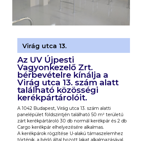
Virág utca 13.
Az UV Újpesti
Vagyonkezelő Zrt.
bérbevételre kínálja a
Virág utca 13. szám alatt
található közösségi
kerékpártárolóit.
A 1042 Budapest, Virág utca 13. szám alatti
panelépület földszintjén található 50 m² területű
zárt kerékpártároló 30 db normál kerékpár és 2 db
Cargo kerékpár elhelyezésére alkalmas.
A kerékpárok rögzítése U-alakú támaszelemhez
történik, a bérlő által hozott lakat alkalmazásával.