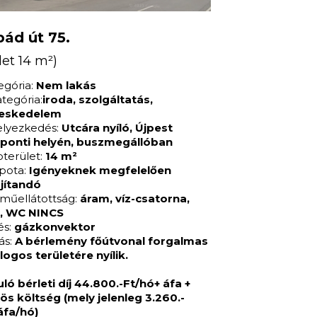
pád út 75.
let 14 m²)
egória:
Nem lakás
ategória:
iroda, szolgáltatás,
eskedelem
elyezkedés:
Utcára nyíló, Újpest
ponti helyén, buszmegállóban
pterület:
14 m²
apota:
Igényeknek megfelelően
újítandó
műellátottság:
áram, víz-csatorna,
, WC NINCS
és:
gázkonvektor
ás:
A bérlemény főútvonal forgalmas
logos területére nyílik.
uló bérleti díj 44.800.-Ft/hó+ áfa +
ös költség (mely jelenleg 3.260.-
áfa/hó)