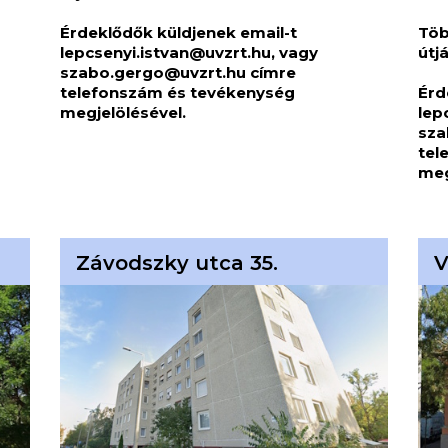
Érdeklődők küldjenek email-t
Töb
lepcsenyi.istvan@uvzrt.hu
, vagy
útjá
szabo.gergo@uvzrt.hu
címre
telefonszám és tevékenység
Érd
megjelölésével.
lep
sza
tel
meg
Závodszky utca 35.
V