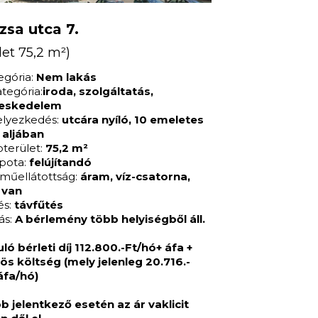
zsa utca 7.
let 75,2 m²)
egória:
Nem lakás
ategória:
iroda, szolgáltatás,
eskedelem
elyezkedés:
utcára nyíló, 10 emeletes
 aljában
pterület:
75,2 m²
apota:
felújítandó
műellátottság:
áram, víz-csatorna,
 van
és:
távfűtés
ás:
A bérlemény több helyiségből áll.
uló bérleti díj 112.800.-Ft/hó+ áfa +
ös költség (mely jelenleg 20.716.-
áfa/hó)
b jelentkező esetén az ár vaklicit