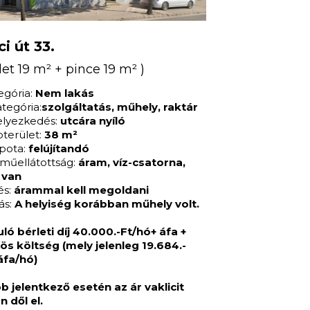
i út 33.
let 19 m² + pince 19 m² )
egória:
Nem lakás
ategória:
szolgáltatás, műhely, raktár
elyezkedés:
utcára nyíló
pterület:
38 m²
apota:
felújítandó
műellátottság:
áram, víz-csatorna,
 van
és:
árammal kell megoldani
ás:
A helyiség korábban műhely volt.
uló bérleti díj 40.000.-Ft/hó+ áfa +
ös költség (mely jelenleg 19.684.-
áfa/hó)
b jelentkező esetén az ár vaklicit
n dől el.