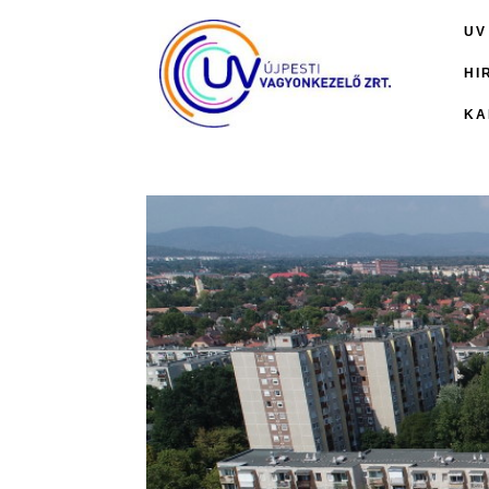
Skip
UV
to
content
HI
KA