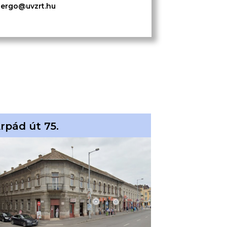
gergo@uvzrt.hu
rpád út 75.