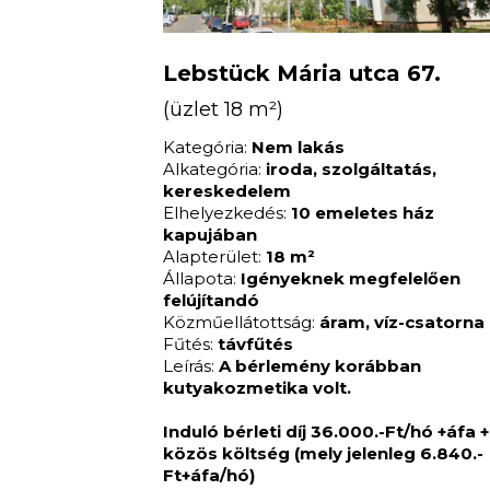
Lebstück Mária utca 67.
(üzlet 18 m²)
Kategória:
Nem lakás
Alkategória:
iroda, szolgáltatás,
kereskedelem
Elhelyezkedés:
10 emeletes ház
kapujában
Alapterület:
18 m²
Állapota:
Igényeknek megfelelően
felújítandó
Közműellátottság:
áram, víz-csatorna
Fűtés:
távfűtés
Leírás:
A bérlemény korábban
kutyakozmetika volt.
Induló bérleti díj 36.000.-Ft/hó +áfa +
közös költség (mely jelenleg 6.840.-
Ft+áfa/hó)