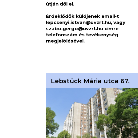
útján dől el.
Érdeklődők küldjenek email-t
lepcsenyi.istvan@uvzrt.hu
, vagy
szabo.gergo@uvzrt.hu
címre
telefonszám és tevékenység
megjelölésével.
Lebstück Mária utca 67.