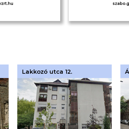
vzrt.hu
szabo.
Lakkozó utca 12.
Á