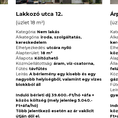
Lakkozó utca 12.
Ár
(üzlet 18 m²)
(üz
Kategória:
Nem lakás
Kat
Alkategória:
iroda, szolgáltatás,
Alk
kereskedelem
ker
Elhelyezkedés:
utcára nyíló
Elh
Alapterület:
18 m²
köz
Állapota:
Költözhető
Ala
Közműellátottság:
áram, víz-csatorna,
Áll
Fűtés:
távfűtés
fel
Leírás:
A bérlemény egy kisebb és egy
Köz
nagyobb helyiségből, valamint egy vizes
gáz
blokkból áll
Fűt
Leír
Induló bérleti díj 39.600.-Ft/hó +áfa +
gya
közös költség (mely jelenleg 5.040.-
-
Ft+áfa/hó)
Ind
Több jelentkező esetén az ár vaklicit
köz
útján dől el.
Ft+