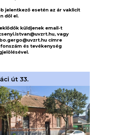
b jelentkező esetén az ár vaklicit
n dől el.
eklődők küldjenek email-t
csenyi.istvan@uvzrt.hu
, vagy
bo.gergo@uvzrt.hu
címre
efonszám és tevékenység
jelölésével.
áci út 33.