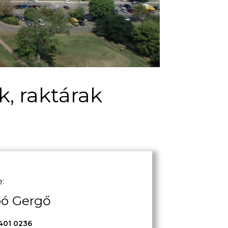
k, raktárak
:
bó Gergő
401 0236