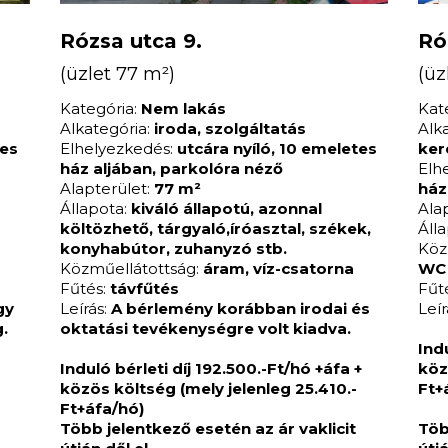
Rózsa utca 9.
Ró
(üzlet 77 m²)
(üz
Kategória:
Nem lakás
Kat
Alkategória:
iroda, szolgáltatás
Alk
tes
Elhelyezkedés:
utcára nyíló, 10 emeletes
ker
ház aljában, parkolóra néző
Elh
Alapterület:
77 m²
ház
Állapota:
kiváló állapotú, azonnal
Ala
költözhető, tárgyaló,íróasztal, székek,
Áll
konyhabútor, zuhanyzó stb.
Köz
Közműellátottság:
áram, víz-csatorna
WC
Fűtés:
távfűtés
Fűt
gy
Leírás:
A bérlemény korábban irodai és
Leír
g.
oktatási tevékenységre volt kiadva.
Ind
Induló bérleti díj 192.500.-Ft/hó +áfa +
köz
közös költség (mely jelenleg 25.410.-
Ft+
Ft+áfa/hó)
Több jelentkező esetén az ár vaklicit
Töb