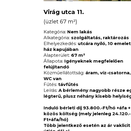
Virág utca 11.
(üzlet 67 m²)
Kategória:
Nem lakás
Alkategória:
szolgáltatás, raktározás
Elhelyezkedés:
utcára nyíló, 10 emele
ház kapujában
Alapterület:
67 m²
Állapota:
Igényeknek megfelelően
felújítandó
Közműellátottság:
áram, víz-csatorna,
WC van
Fűtés:
távfűtés
Leírás:
A bérlemény nagyobb része e
légterű, plusz néhány kisebb helyisé
Induló bérleti díj 93.800.-Ft/hó +áfa +
közös költség (mely jelenleg 24.120.-
Ft+áfa/hó)
Több jelentkező esetén az ár vaklicit