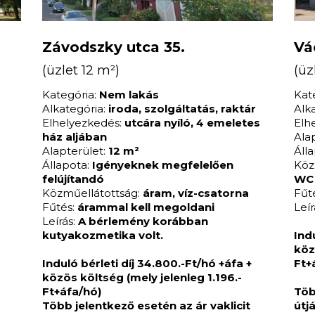
Závodszky utca 35.
Vác
(üzlet 12 m²)
(üz
Kategória:
Nem lakás
Kat
Alkategória:
iroda, szolgáltatás, raktár
Alk
Elhelyezkedés:
utcára nyíló, 4 emeletes
Elh
ház aljában
Ala
Alapterület:
12 m²
Áll
Állapota:
Igényeknek megfelelően
Köz
felújítandó
WC
Közműellátottság:
áram, víz-csatorna
Fűt
Fűtés:
árammal kell megoldani
Leír
Leírás:
A bérlemény korábban
kutyakozmetika volt.
Ind
köz
Induló bérleti díj 34.800.-Ft/hó +áfa +
Ft+
közös költség (mely jelenleg 1.196.-
Ft+áfa/hó)
Töb
Több jelentkező esetén az ár vaklicit
útjá