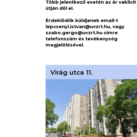
Több jelentkező esetén az ár vaklicit
útján dől el.
Érdeklődők küldjenek email-t
lepcsenyi.istvan@uvzrt.hu
, vagy
szabo.gergo@uvzrt.hu
címre
telefonszám és tevékenység
megjelölésével.
Virág utca 11.