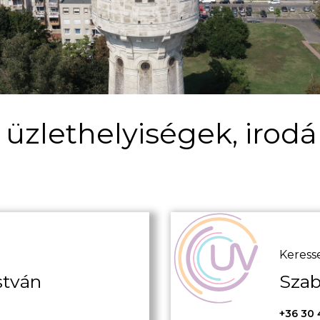
üzlethelyiségek, irodá
Keresse
stván
Sza
+36 30 