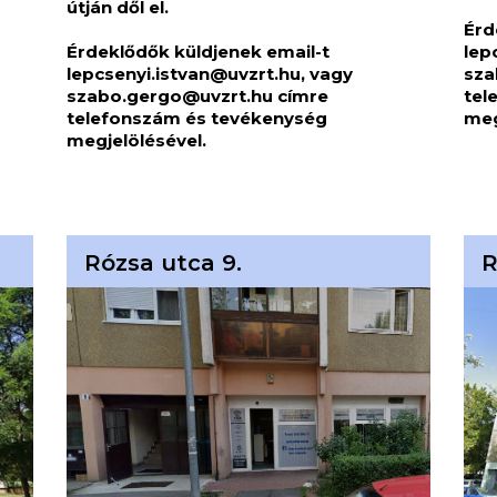
útján dől el.
Érd
Érdeklődők küldjenek email-t
lep
lepcsenyi.istvan@uvzrt.hu
, vagy
sza
szabo.gergo@uvzrt.hu
címre
tel
telefonszám és tevékenység
meg
megjelölésével.
Rózsa utca 9.
R