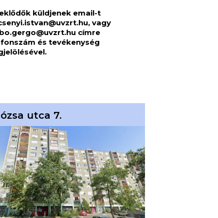
eklődők küldjenek email-t
csenyi.istvan@uvzrt.hu
, vagy
bo.gergo@uvzrt.hu
címre
efonszám és tevékenység
jelölésével.
ózsa utca 7.