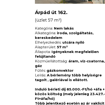
Árpád út 162.
(üzlet 57 m²)
Kategória:
Nem lakás
Alkategória:
iroda, szolgáltatás,
kereskedelem
Elhelyezkedés:
utcára nyíló
Alapterület:
57 m²
Állapota:
Igényeknek megfelelően
felújítandó
Közműellátottság:
áram, víz-csatorna,
gáz
Fűtés:
gázkonvektor
Leírás:
A bérlemény több helyiségre
tagolt , galériával is ellátott.
Induló bérleti díj 85.000.-Ft/hó +áfa +
közös költség (mely jelenleg 23.427.
Ft+áfa/hó)
Több jelentkező esetén az ár vaklicit