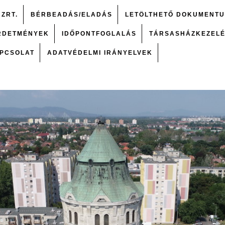
 ZRT.
BÉRBEADÁS/ELADÁS
LETÖLTHETŐ DOKUMENT
RDETMÉNYEK
IDŐPONTFOGLALÁS
TÁRSASHÁZKEZEL
PCSOLAT
ADATVÉDELMI IRÁNYELVEK